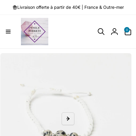
et
passer
Livraison offerte à partir de 40€ | France & Outre-mer
au
contenu
0 article
0
Connexio
Passer aux
informations
produits