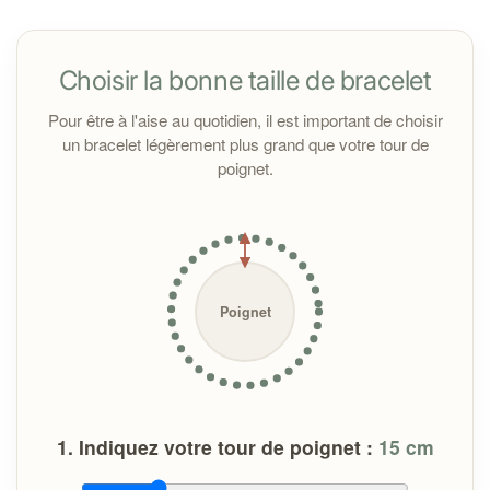
perles dans
ce
tableau
détaillé
.
Choisir la bonne taille de bracelet
Toutes les pierres sont purifiées à la fumée de sauge
avant l’expédition. À la réception, il est conseillé de les
Pour être à l'aise au quotidien, il est important de choisir
nettoyer sous un jet d'eau courante pour les nettoyer
un bracelet légèrement plus grand que votre tour de
si vous en ressentez le besoin.
poignet.
Important :
Poignet
1. Indiquez votre tour de poignet :
15
cm
En cas de problème avec votre bracelet :