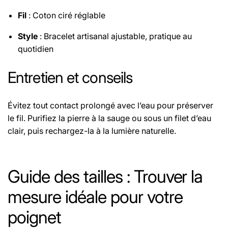
Fil
: Coton ciré réglable
Style
: Bracelet artisanal ajustable, pratique au
quotidien
Entretien et conseils
Évitez tout contact prolongé avec l’eau pour préserver
le fil. Purifiez la pierre à la sauge ou sous un filet d’eau
clair, puis rechargez-la à la lumière naturelle.
Le fil utilisé pour les bracelets est un fil élastique
sélectionné pour sa haute résistance, assurant une
Guide des tailles : Trouver la
excellente durabilité.
mesure idéale pour votre
Retrouvez les propriétés de chaque pierre
poignet
sur
cette page.
Retrouvez les origines des pierres des