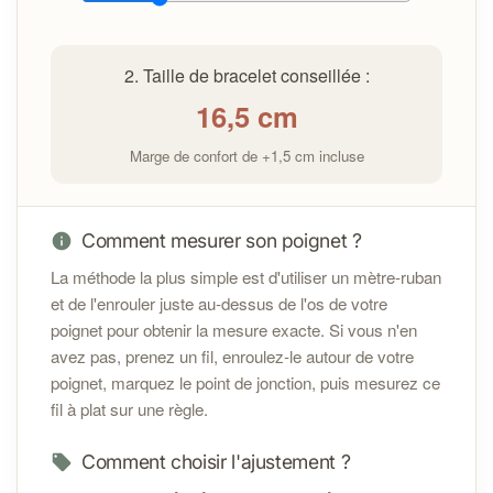
Contactez-moi à l'adresse
info@cybelepierres.fr
dans les 14 jours suivant la
2. Taille de bracelet conseillée :
réception pour toute question ou assistance.
16,5
cm
Si un défaut est constaté, un remplacement ou une
réparation sera proposé selon
les conditions
Marge de confort de +1,5 cm incluse
générales de vente
Sécurité :
Comment mesurer son poignet ?
La méthode la plus simple est d'utiliser un mètre-ruban
et de l'enrouler juste au-dessus de l'os de votre
poignet pour obtenir la mesure exacte. Si vous n'en
avez pas, prenez un fil, enroulez-le autour de votre
poignet, marquez le point de jonction, puis mesurez ce
fil à plat sur une règle.
Comment choisir l'ajustement ?