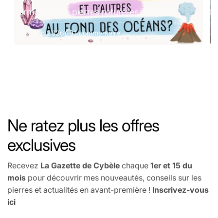
Formation des pierres naturelles : le guide
Pi
27 juin 2026
1 commentaire
Ne ratez plus les offres
exclusives
Recevez
La Gazette de Cybèle
chaque
1er et 15 du
mois
pour découvrir mes nouveautés, conseils sur les
pierres et actualités en avant-première !
Inscrivez-vous
ici