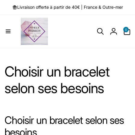
et
passer
Livraison offerte à partir de 40€ | France & Outre-mer
au
contenu
0 article
0
Connexio
Choisir un bracelet
selon ses besoins
Choisir un bracelet selon ses
besoins