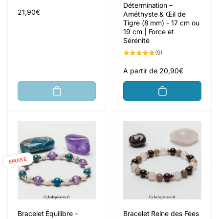
Détermination –
des
critiques
Prix
21,90€
Améthyste & Œil de
habituel
Tigre (8 mm) - 17 cm ou
19 cm | Force et
Sérénité
9
(9)
total
des
critiques
Prix
A partir de 20,90€
habituel
ÉPUISÉ
Bracelet Équilibre –
Bracelet Reine des Fées