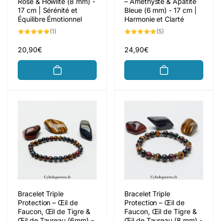
Rose & Howlite (8 mm) -
– Améthyste & Apatite
17 cm | Sérénité et
Bleue (6 mm) - 17 cm |
Équilibre Émotionnel
Harmonie et Clarté
1
5
(1)
(5)
total
total
des
des
critiques
critiques
Prix
20,90€
Prix
24,90€
habituel
habituel
Bracelet Triple
Bracelet Triple
Protection – Œil de
Protection – Œil de
Faucon, Œil de Tigre &
Faucon, Œil de Tigre &
Œil de Taureau (6mm) –
Œil de Taureau (8 mm) -