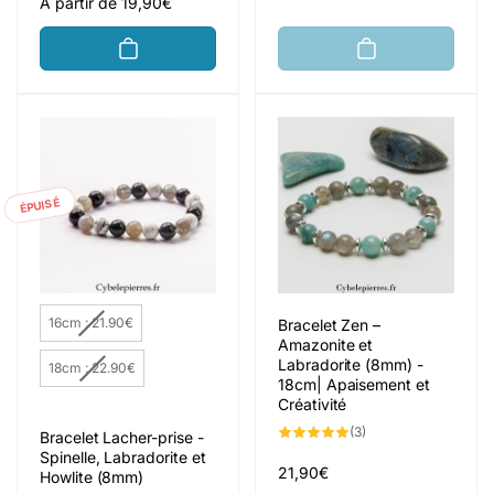
critiques
Prix
A partir de 19,90€
habituel
ÉPUISÉ
Taille du Bracelet
16cm : 21.90€
Bracelet Zen –
Amazonite et
Labradorite (8mm) -
18cm : 22.90€
18cm| Apaisement et
Créativité
3
(3)
Bracelet Lacher-prise -
total
Spinelle, Labradorite et
des
critiques
Prix
21,90€
Howlite (8mm)