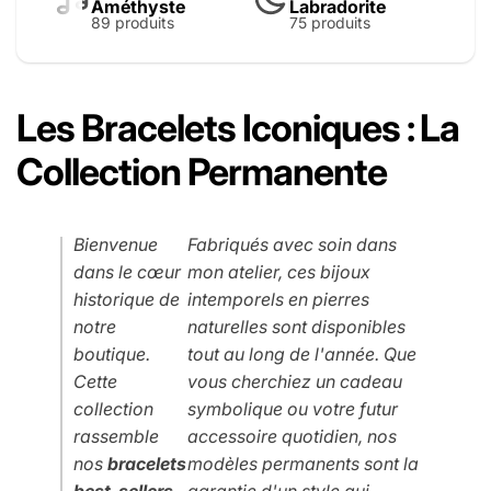
Améthyste
Labradorite
89 produits
75 produits
Les Bracelets Iconiques : La
Collection Permanente
Bienvenue
Fabriqués avec soin dans
dans le cœur
mon atelier, ces bijoux
historique de
intemporels en pierres
notre
naturelles sont disponibles
boutique.
tout au long de l'année. Que
Cette
vous cherchiez un cadeau
collection
symbolique ou votre futur
rassemble
accessoire quotidien, nos
nos
bracelets
modèles permanents sont la
best-sellers
garantie d'un style qui