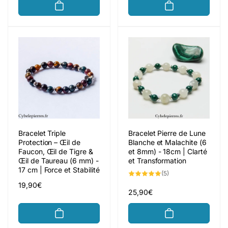
Bracelet Triple
Bracelet Pierre de Lune
Protection – Œil de
Blanche et Malachite (6
Faucon, Œil de Tigre &
et 8mm) - 18cm | Clarté
Œil de Taureau (6 mm) -
et Transformation
17 cm | Force et Stabilité
5
(5)
total
Prix
19,90€
des
critiques
Prix
25,90€
habituel
habituel