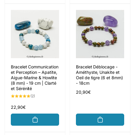
Bracelet Communication
Bracelet Déblocage -
et Perception – Apatite,
Améthyste, Unakite et
Aigue-Marine & Howlite
Oeil de tigre (6 et 8mm)
(8 mm) - 19 cm | Clarté
- 18cm
et Sérénité
Prix
20,90€
2
(2)
habituel
total
des
critiques
Prix
22,90€
habituel