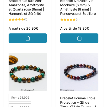
Bracelet "Je suis zen" -
Bracelet Nouvelle Vie –
Amazonite, Améthyste
Mookaite (6 mm) &
et Quartz rose (6mm) |
Améthyste (8 mm) |
Harmonie et Sérénité
Renouveau et Équilibre
1
4
(1)
(4)
total
total
des
des
critiques
critiques
Prix
A partir de 20,90€
Prix
A partir de 19,90€
habituel
habituel
Taille du bracelet
17cm : 24.90€
Bracelet Homme Triple
Protection – Œil de
Tigre, Œil de Taureau &