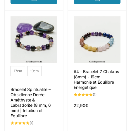
Taille
17cm
19cm
#4 - Bracelet 7 Chakras
(8mm) - 19cm |
Harmonie et Équilibre
Énergétique
Bracelet Spiritualité –
Obsidienne Dorée,
1
(1)
total
Améthyste &
des
Labradorite (8 mm, 6
critiques
Prix
22,90€
mm) | Intuition et
habituel
Équilibre
1
(1)
total
des