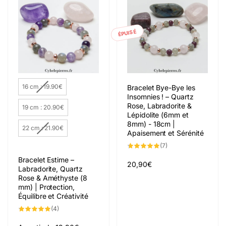
ÉPUISÉ
Taille
16 cm : 19.90€
Bracelet Bye-Bye les
Insomnies ! – Quartz
Rose, Labradorite &
19 cm : 20.90€
Lépidolite (6mm et
8mm) - 18cm |
22 cm : 21.90€
Apaisement et Sérénité
7
(7)
total
des
Bracelet Estime –
critiques
Prix
20,90€
Labradorite, Quartz
habituel
Rose & Améthyste (8
mm) | Protection,
Équilibre et Créativité
4
(4)
total
des