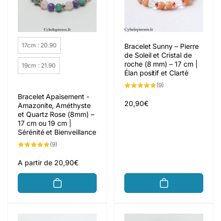
Taille
17cm : 20.90
Bracelet Sunny – Pierre
de Soleil et Cristal de
roche (8 mm) – 17 cm |
19cm : 21.90
Élan positif et Clarté
9
(9)
total
Bracelet Apaisement -
des
critiques
Prix
20,90€
Amazonite, Améthyste
et Quartz Rose (8mm) –
habituel
17 cm ou 19 cm |
Sérénité et Bienveillance
9
(9)
total
des
critiques
Prix
A partir de 20,90€
habituel