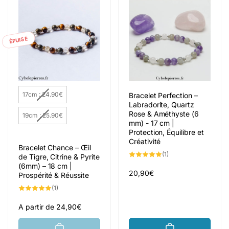
ÉPUISÉ
Taille du bracelet
17cm : 24.90€
Bracelet Perfection –
Labradorite, Quartz
Rose & Améthyste (6
19cm : 25.90€
mm) - 17 cm |
Protection, Équilibre et
Créativité
Bracelet Chance – Œil
1
(1)
de Tigre, Citrine & Pyrite
total
(6mm) – 18 cm |
des
critiques
Prix
20,90€
Prospérité & Réussite
habituel
1
(1)
total
des
critiques
Prix
A partir de 24,90€
habituel