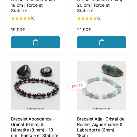
18 cm | Force et
20 cm | Force et
Stabilité
Stabilité
6
2
(6)
(2)
total
total
des
des
critiques
critiques
Prix
19,90€
Prix
21,90€
habituel
habituel
ÉPUISÉ
Bracelet Abondance –
Bracelet Atja- Cristal de
Grenat (6 mm) &
Roche, Aigue-marine &
Hématite (8 mm) - 18
Labradorite (6mm) -
cm | Énergie et Stabilité
18cm