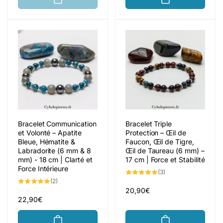
Bracelet Communication
Bracelet Triple
et Volonté – Apatite
Protection – Œil de
Bleue, Hématite &
Faucon, Œil de Tigre,
Labradorite (6 mm & 8
Œil de Taureau (6 mm) –
mm) - 18 cm | Clarté et
17 cm | Force et Stabilité
Force Intérieure
3
(3)
total
2
(2)
des
total
critiques
Prix
20,90€
des
critiques
Prix
22,90€
habituel
habituel