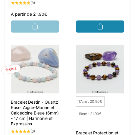
habituel
8
(8)
total
des
critiques
Prix
A partir de 21,90€
habituel
ÉPUISÉ
Taille
17cm : 20.90€
Bracelet Destin - Quartz
Rose, Aigue-Marine et
Calcédoine Bleue (6mm)
19cm : 21.90€
- 17 cm | Harmonie et
Expression
3
(3)
Bracelet Protection et
total