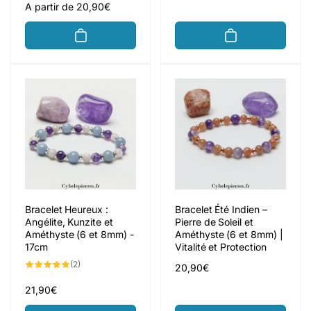
critiques
Prix
A partir de 20,90€
habituel
Bracelet Heureux :
Bracelet Été Indien –
Angélite, Kunzite et
Pierre de Soleil et
Améthyste (6 et 8mm) -
Améthyste (6 et 8mm) |
17cm
Vitalité et Protection
2
(2)
Prix
20,90€
total
des
habituel
critiques
Prix
21,90€
habituel