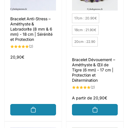
Taille du bracelet
17cm : 20.90€
Bracelet Anti-Stress –
Améthyste &
Labradorite (8 mm & 6
18cm : 21.90€
mm) - 18 cm | Sérénité
et Protection
20cm : 22.90
2
(2)
total
des
critiques
Prix
20,90€
Bracelet Dévouement –
habituel
Améthyste & Œil de
Tigre (6 mm) - 17 cm |
Protection et
Détermination
2
(2)
total
des
critiques
Prix
A partir de 20,90€
habituel