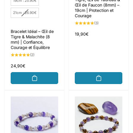
19cm : 25.90€
Œil de Faucon (8mm) –
19cm | Protection et
21cm : 26.90€
Courage
3
(3)
total
des
Bracelet Idéal – Œil de
critiques
Prix
19,90€
Tigre & Malachite (8
habituel
mm) | Confiance,
Courage et Équilibre
2
(2)
total
des
critiques
Prix
24,90€
habituel