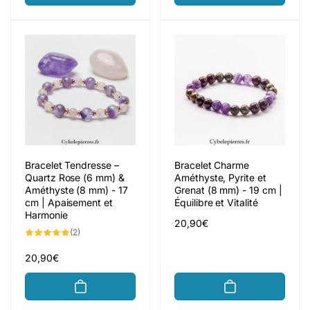
Bracelet Tendresse –
Bracelet Charme
Quartz Rose (6 mm) &
Améthyste, Pyrite et
Améthyste (8 mm) - 17
Grenat (8 mm) - 19 cm |
cm | Apaisement et
Équilibre et Vitalité
Harmonie
Prix
20,90€
2
(2)
habituel
total
des
critiques
Prix
20,90€
habituel