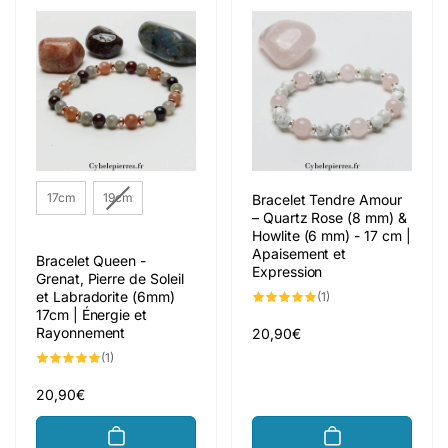
Taille
17cm
19cm
Bracelet Tendre Amour
– Quartz Rose (8 mm) &
Howlite (6 mm) - 17 cm |
Apaisement et
Bracelet Queen -
Expression
Grenat, Pierre de Soleil
et Labradorite (6mm)
1
(1)
total
17cm | Énergie et
des
Rayonnement
critiques
Prix
20,90€
habituel
1
(1)
total
des
critiques
Prix
20,90€
habituel