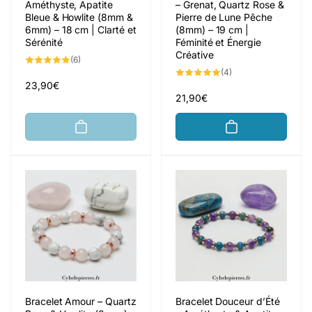
Améthyste, Apatite
– Grenat, Quartz Rose &
Bleue & Howlite (8mm &
Pierre de Lune Pêche
6mm) – 18 cm | Clarté et
(8mm) – 19 cm |
Sérénité
Féminité et Énergie
Créative
6
(6)
total
4
(4)
des
total
critiques
Prix
23,90€
des
critiques
Prix
21,90€
habituel
habituel
Bracelet Amour – Quartz
Bracelet Douceur d’Été