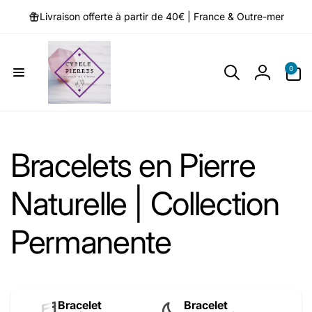
et
passer
Livraison offerte à partir de 40€ | France & Outre-mer
au
contenu
0 article
0
Connexio
Bracelets en Pierre
Naturelle | Collection
Permanente
Bracelet
Bracelet