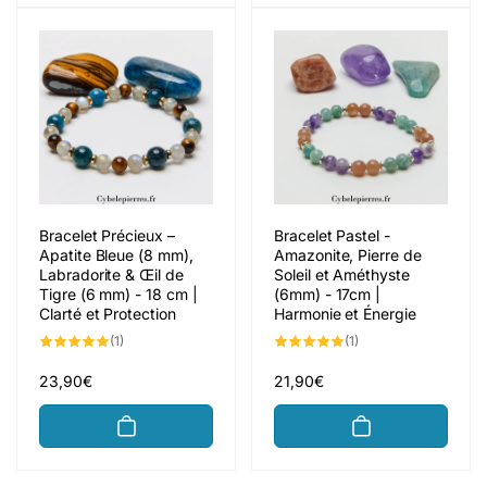
Bracelet Précieux –
Bracelet Pastel -
Apatite Bleue (8 mm),
Amazonite, Pierre de
Labradorite & Œil de
Soleil et Améthyste
Tigre (6 mm) - 18 cm |
(6mm) - 17cm |
Clarté et Protection
Harmonie et Énergie
1
1
(1)
(1)
total
total
des
des
critiques
critiques
Prix
23,90€
Prix
21,90€
habituel
habituel