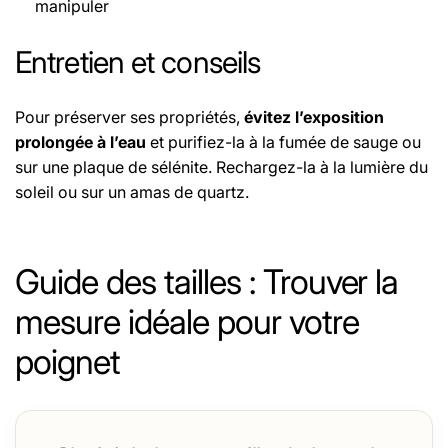
manipuler
Entretien et conseils
Pour préserver ses propriétés,
évitez l’exposition
prolongée à l’eau
et purifiez-la à la fumée de sauge ou
sur une plaque de sélénite. Rechargez-la à la lumière du
soleil ou sur un amas de quartz.
Le fil utilisé pour les bracelets est un fil élastique
sélectionné pour sa haute résistance, assurant une
Guide des tailles : Trouver la
excellente durabilité.
mesure idéale pour votre
Retrouvez les propriétés de chaque pierre
poignet
sur
cette page.
Retrouvez les origines des pierres des
perles dans
ce
tableau
détaillé
.