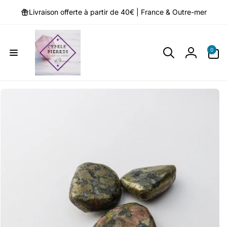
et
passer
Livraison offerte à partir de 40€ | France & Outre-mer
au
contenu
0 article
0
Connexio
Passer aux
informations
produits