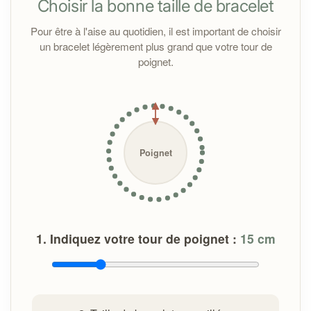
Choisir la bonne taille de bracelet
Toutes les pierres sont purifiées à la fumée de sauge
avant l’expédition. À la réception, il est conseillé de les
Pour être à l'aise au quotidien, il est important de choisir
nettoyer sous un jet d'eau courante pour les nettoyer
un bracelet légèrement plus grand que votre tour de
si vous en ressentez le besoin.
poignet.
Important :
Poignet
1. Indiquez votre tour de poignet :
15
cm
En cas de problème avec votre bracelet :
Contactez-moi à l'adresse
info@cybelepierres.fr
dans les 14 jours suivant la