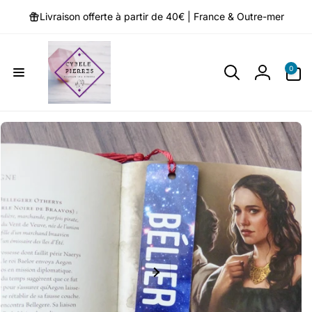
et
passer
Livraison offerte à partir de 40€ | France & Outre-mer
au
contenu
0 article
0
Connexio
Passer aux
informations
produits