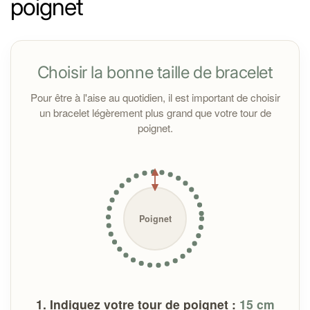
poignet
sur
cette page.
Retrouvez les origines des pierres des
perles dans
ce
tableau
détaillé
.
Choisir la bonne taille de bracelet
Toutes les pierres sont purifiées à la fumée de sauge
avant l’expédition. À la réception, il est conseillé de les
Pour être à l'aise au quotidien, il est important de choisir
nettoyer sous un jet d'eau courante pour les nettoyer
un bracelet légèrement plus grand que votre tour de
si vous en ressentez le besoin.
poignet.
Important :
Poignet
1. Indiquez votre tour de poignet :
15
cm