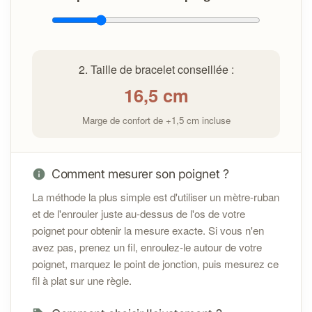
En cas de problème avec votre bracelet :
Contactez-moi à l'adresse
info@cybelepierres.fr
dans les 14 jours suivant la
2. Taille de bracelet conseillée :
réception pour toute question ou assistance.
16,5
cm
Si un défaut est constaté, un remplacement ou une
réparation sera proposé selon
les conditions
Marge de confort de +1,5 cm incluse
générales de vente
Sécurité :
Comment mesurer son poignet ?
La méthode la plus simple est d'utiliser un mètre-ruban
et de l'enrouler juste au-dessus de l'os de votre
poignet pour obtenir la mesure exacte. Si vous n'en
avez pas, prenez un fil, enroulez-le autour de votre
poignet, marquez le point de jonction, puis mesurez ce
fil à plat sur une règle.