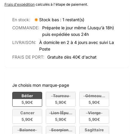
habituel
Frais d'expédition
calculés à l'étape de paiement.
En stock:
Stock bas : 1 restant(s)
COMMANDE:
Préparée le jour même (Jusqu'à 18h)
puis expédiée sous 24h
LIVRAISON:
À domicile en 2 à 4 jours avec suivi La
Poste
FRAIS DE PORT:
Gratuite dès 40€ d'achat
Je choisis mon marque-page
Je choisis mon marque-page
Bélier
Taureau
Gémeaux (Épuisé)
5,90€
5,90€
5,90€
Cancer
Lion (Épuisé)
Vierge
5,90€
5,90€
5,90€
Balance
Scorpion (Épuisé)
Sagittaire