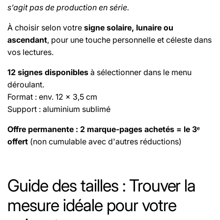
s’agit pas de production en série.
À choisir selon votre
signe solaire, lunaire ou
ascendant
, pour une touche personnelle et céleste dans
vos lectures.
12 signes disponibles
à sélectionner dans le menu
déroulant.
Format : env. 12 x 3,5 cm
Support : aluminium sublimé
Offre permanente : 2 marque-pages achetés = le 3ᵉ
offert
(non cumulable avec d'autres réductions)
Le fil utilisé pour les bracelets est un fil élastique
sélectionné pour sa haute résistance, assurant une
Guide des tailles : Trouver la
excellente durabilité.
mesure idéale pour votre
Retrouvez les propriétés de chaque pierre