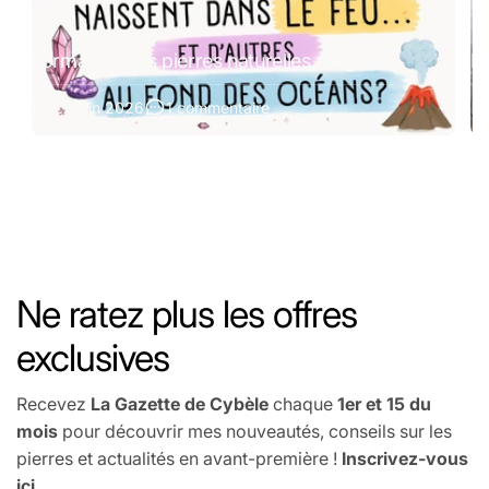
Formation des pierres naturelles : le guide
Pi
27 juin 2026
1 commentaire
Ne ratez plus les offres
exclusives
Recevez
La Gazette de Cybèle
chaque
1er et 15 du
mois
pour découvrir mes nouveautés, conseils sur les
pierres et actualités en avant-première !
Inscrivez-vous
ici