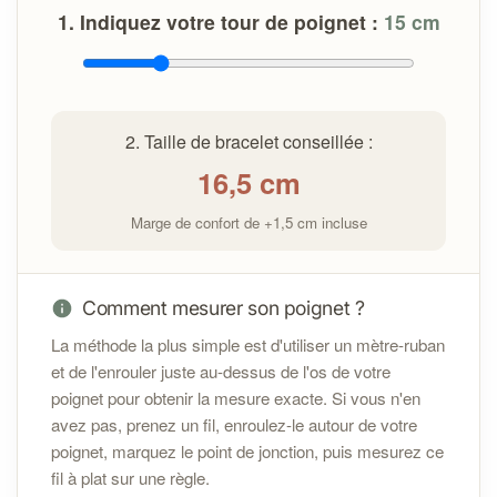
1. Indiquez votre tour de poignet :
15
cm
En cas de problème avec votre bracelet :
Contactez-moi à l'adresse
info@cybelepierres.fr
dans les 14 jours suivant la
2. Taille de bracelet conseillée :
réception pour toute question ou assistance.
16,5
cm
Si un défaut est constaté, un remplacement ou une
réparation sera proposé selon
les conditions
Marge de confort de +1,5 cm incluse
générales de vente
Sécurité :
Comment mesurer son poignet ?
La méthode la plus simple est d'utiliser un mètre-ruban
et de l'enrouler juste au-dessus de l'os de votre
poignet pour obtenir la mesure exacte. Si vous n'en
avez pas, prenez un fil, enroulez-le autour de votre
poignet, marquez le point de jonction, puis mesurez ce
fil à plat sur une règle.