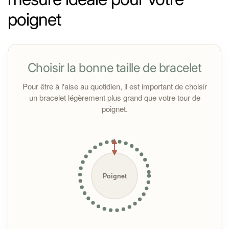
Retrouvez les propriétés de chaque pierre
poignet
sur
cette page.
Retrouvez les origines des pierres des
perles dans
ce
tableau
détaillé
.
Choisir la bonne taille de bracelet
Toutes les pierres sont purifiées à la fumée de sauge
avant l’expédition. À la réception, il est conseillé de les
Pour être à l'aise au quotidien, il est important de choisir
nettoyer sous un jet d'eau courante pour les nettoyer
un bracelet légèrement plus grand que votre tour de
si vous en ressentez le besoin.
poignet.
Important :
Poignet