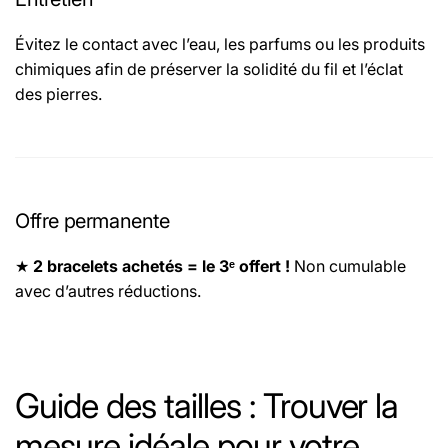
Évitez le contact avec l’eau, les parfums ou les produits
chimiques afin de préserver la solidité du fil et l’éclat
des pierres.
Offre permanente
★
2 bracelets achetés = le 3ᵉ offert !
Non cumulable
avec d’autres réductions.
Le fil utilisé pour les bracelets est un fil élastique
sélectionné pour sa haute résistance, assurant une
Guide des tailles : Trouver la
excellente durabilité.
mesure idéale pour votre