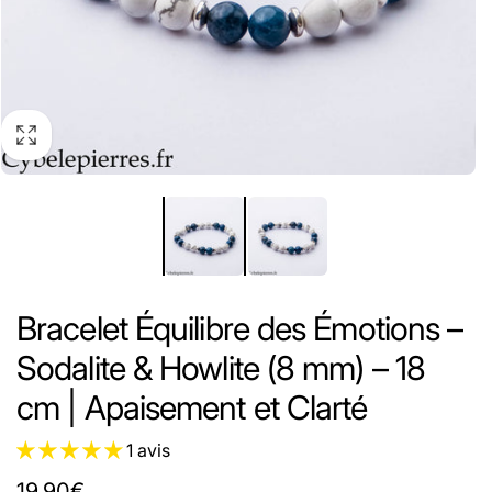
Bracelet Équilibre des Émotions –
Sodalite & Howlite (8 mm) – 18
cm | Apaisement et Clarté
1 avis
Prix
19,90€