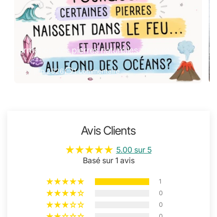
Formation des pierres naturelles : le guide
Pi
27 juin 2026
1 commentaire
Avis Clients
5.00 sur 5
Basé sur 1 avis
1
0
0
0