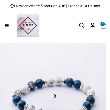
et
passer
Livraison offerte à partir de 40€ | France & Outre-mer
au
contenu
0 article
0
Connexio
Passer aux
informations
produits