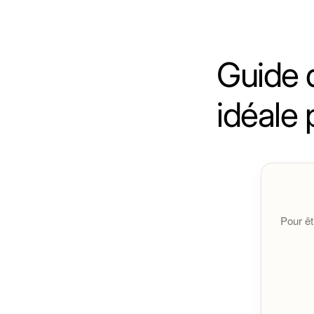
Le fil utilisé pour les bracelets est un fil élastiqu
Retrouvez les propriétés de chaque pierre 
Guide d
Retrouvez les origines des pierres des perl
idéale 
Toutes les pierres sont purifiées à la fumée de sauge
nettoyer si vous en ressentez le besoin.
Important :
Pour êt
En cas de problème avec votre bracelet :
Contactez-moi à l'adresse
info@cybelepierres.fr
Si un défaut est constaté, un remplacement ou une