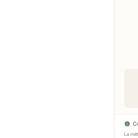
Sécurité :
C
La méth