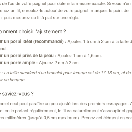
 de l'os de votre poignet pour obtenir la mesure exacte. Si vous n'en
enez un fil, enroulez-le autour de votre poignet, marquez le point de
n, puis mesurez ce fil à plat sur une règle.
mment choisir l'ajustement ?
r un porté idéal (recommandé) :
Ajoutez 1,5 cm à 2 cm à la taille 
gnet.
r un porté près de la peau :
Ajoutez 1 cm à 1,5 cm.
r un porté ample :
Ajoutez 2 cm à 3 cm.
r : La taille standard d'un bracelet pour femme est de 17-18 cm, et de
ur un homme.
 saviez-vous ?
celet neuf peut paraître un peu ajusté lors des premiers essayages. 
t en le portant régulièrement, le fil va naturellement s'assouplir et g
es millimètres (jusqu'à 0,5 cm maximum). Prenez cet élément en co