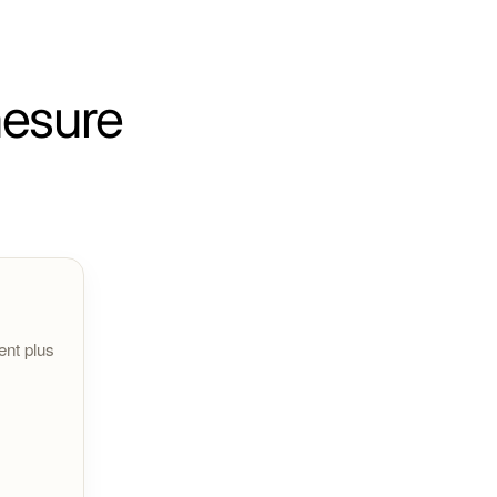
e durabilité.
mesure
 nettoyer sous un jet d'eau courante pour les
ent plus
assistance.
vente