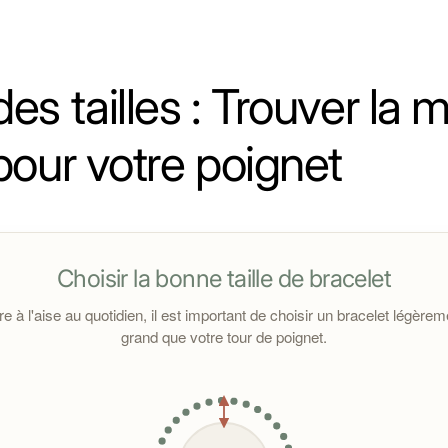
e sélectionné pour sa haute résistance, assurant une excellent
sur
cette page.
es tailles : Trouver la 
es dans
ce
tableau
détaillé
.
pour votre poignet
 avant l’expédition. À la réception, il est conseillé de les
Choisir la bonne taille de bracelet
re à l'aise au quotidien, il est important de choisir un bracelet légèrem
grand que votre tour de poignet.
dans les 14 jours suivant la réception pour toute question ou 
 réparation sera proposé selon
les conditions générales de 