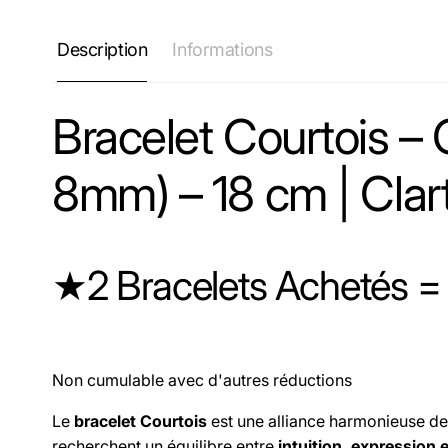
Description
Informations
Bracelet Courtois –
8mm) – 18 cm | Clart
★2 Bracelets Achetés = 
Non cumulable avec d'autres réductions
Le
bracelet Courtois
est une alliance harmonieuse de 
recherchent un équilibre entre
intuition, expression e