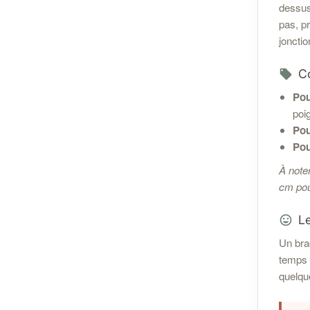
dessus
pas, pr
jonctio
Co
Pou
poi
Pou
Pou
À note
cm po
Le
Un bra
temps e
quelqu