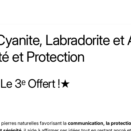
 Cyanite, Labradorite e
é et Protection
Le 3ᵉ Offert !★
pierres naturelles favorisant la
communication, la protection 
t sérénité
, il aide à affirmer ses idées tout en restant ancré e