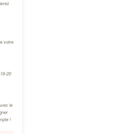
 avez
de votre
 19-20
Avec le
agner
mpte !