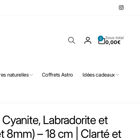
Instagr
Recherche
Sous-total
0 article
0
0,00€
Connexion
res naturelles
Coffrets Astro
Idées cadeaux
 Cyanite, Labradorite et
 8mm) – 18 cm | Clarté et