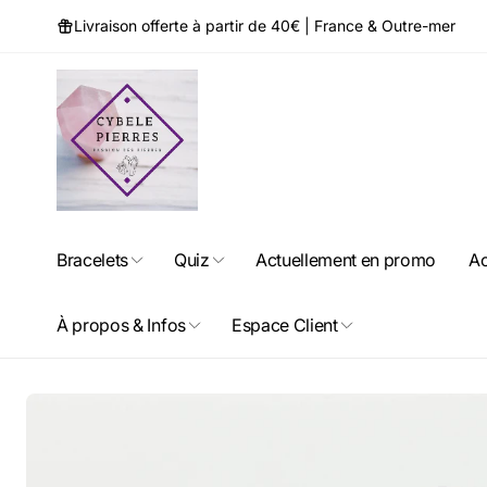
et
passer
Livraison offerte à partir de 40€ | France & Outre-mer
au
contenu
Bracelets
Quiz
Actuellement en promo
Ac
À propos & Infos
Espace Client
Passer aux
informations
produits