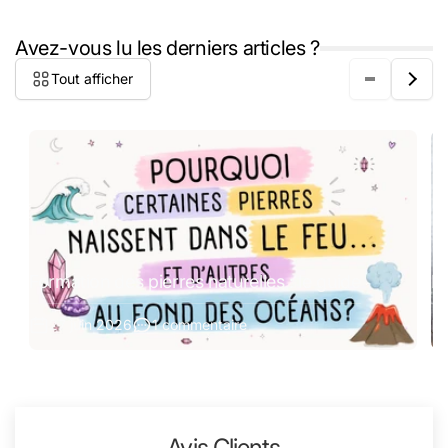
Avez-vous lu les derniers articles ?
Tout afficher
Formation des pierres naturelles : le guide
Pi
27 juin 2026
1 commentaire
Avis Clients