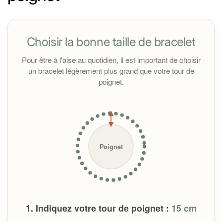
Retrouvez les origines des pierres des
perles dans
ce
tableau
détaillé
.
Choisir la bonne taille de bracelet
Toutes les pierres sont purifiées à la fumée de sauge
avant l’expédition. À la réception, il est conseillé de les
Pour être à l'aise au quotidien, il est important de choisir
nettoyer sous un jet d'eau courante pour les nettoyer
un bracelet légèrement plus grand que votre tour de
si vous en ressentez le besoin.
poignet.
Important :
Poignet
1. Indiquez votre tour de poignet :
15
cm