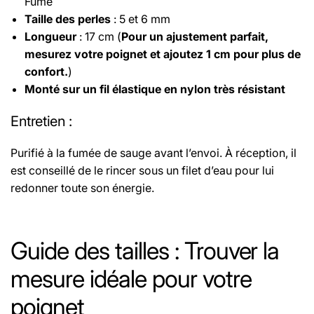
Fumé
Taille des perles
: 5 et 6 mm
Longueur
: 17 cm (
Pour un ajustement parfait,
mesurez votre poignet et ajoutez 1 cm pour plus de
confort.
)
Monté sur un fil élastique en nylon très résistant
Entretien
:
Purifié à la fumée de sauge avant l’envoi. À réception, il
est conseillé de le rincer sous un filet d’eau pour lui
redonner toute son énergie.
Le fil utilisé pour les bracelets est un fil élastique
sélectionné pour sa haute résistance, assurant une
Guide des tailles : Trouver la
excellente durabilité.
mesure idéale pour votre
Retrouvez les propriétés de chaque pierre
poignet
sur
cette page.