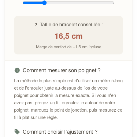
En cas de problème avec votre bracelet :
Contactez-moi à l'adresse
info@cybelepierres.fr
dans les 14 jours suivant la
2. Taille de bracelet conseillée :
réception pour toute question ou assistance.
16,5
cm
Si un défaut est constaté, un remplacement ou une
réparation sera proposé selon
les conditions
Marge de confort de +1,5 cm incluse
générales de vente
Sécurité :
Comment mesurer son poignet ?
La méthode la plus simple est d'utiliser un mètre-ruban
et de l'enrouler juste au-dessus de l'os de votre
poignet pour obtenir la mesure exacte. Si vous n'en
avez pas, prenez un fil, enroulez-le autour de votre
poignet, marquez le point de jonction, puis mesurez ce
fil à plat sur une règle.
Comment choisir l'ajustement ?