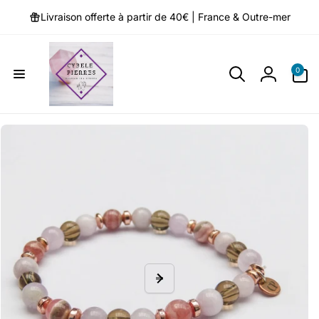
et
passer
Livraison offerte à partir de 40€ | France & Outre-mer
au
contenu
0 article
0
Connexio
Passer aux
informations
produits