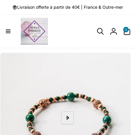
et
passer
Livraison offerte à partir de 40€ | France & Outre-mer
au
contenu
0 article
0
Connexio
Passer aux
informations
produits