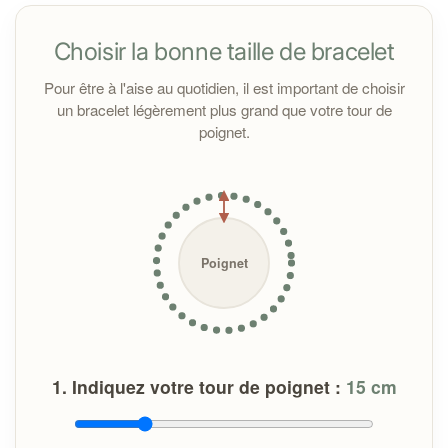
Choisir la bonne taille de bracelet
Toutes les pierres sont purifiées à la fumée de sauge
avant l’expédition. À la réception, il est conseillé de les
Pour être à l'aise au quotidien, il est important de choisir
nettoyer sous un jet d'eau courante pour les nettoyer
un bracelet légèrement plus grand que votre tour de
si vous en ressentez le besoin.
poignet.
Important :
Poignet
1. Indiquez votre tour de poignet :
15
cm
En cas de problème avec votre bracelet :