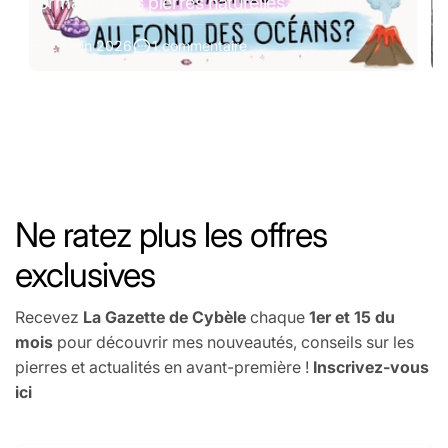
Formation des pierres naturelles : le guide
Pi
27 juin 2026
1 commentaire
Ne ratez plus les offres
exclusives
Recevez
La Gazette de Cybèle
chaque
1er et 15 du
mois
pour découvrir mes nouveautés, conseils sur les
pierres et actualités en avant-première !
Inscrivez-vous
ici