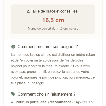
Contactez-moi à l'adresse
info@cybelepierres.fr
dans les 14 jours suivant la
2. Taille de bracelet conseillée :
réception pour toute question ou assistance.
16,5
cm
Si un défaut est constaté, un remplacement ou une
réparation sera proposé selon
les conditions
Marge de confort de +1,5 cm incluse
générales de vente
Sécurité :
Comment mesurer son poignet ?
La méthode la plus simple est d'utiliser un mètre-ruban
et de l'enrouler juste au-dessus de l'os de votre
poignet pour obtenir la mesure exacte. Si vous n'en
avez pas, prenez un fil, enroulez-le autour de votre
poignet, marquez le point de jonction, puis mesurez ce
fil à plat sur une règle.
Comment choisir l'ajustement ?
Pour un porté idéal (recommandé) :
Ajoutez 1,5