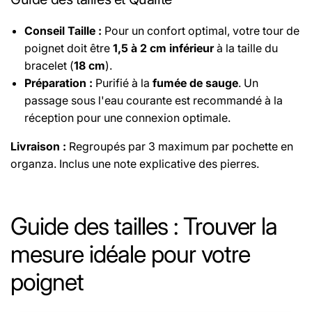
Conseil Taille :
Pour un confort optimal, votre tour de
poignet doit être
1,5 à 2 cm inférieur
à la taille du
bracelet (
18 cm
).
Préparation :
Purifié à la
fumée de sauge
. Un
passage sous l'eau courante est recommandé à la
réception pour une connexion optimale.
Livraison :
Regroupés par 3 maximum par pochette en
organza. Inclus une note explicative des pierres.
Le fil utilisé pour les bracelets est un fil élastique
sélectionné pour sa haute résistance, assurant une
Guide des tailles : Trouver la
excellente durabilité.
mesure idéale pour votre
Retrouvez les propriétés de chaque pierre
poignet
sur
cette page.
Retrouvez les origines des pierres des
perles dans
ce
tableau
détaillé
.