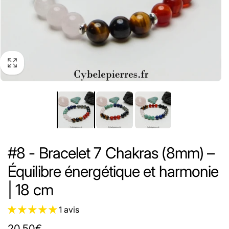
#8 - Bracelet 7 Chakras (8mm) –
Équilibre énergétique et harmonie
| 18 cm
1 avis
Prix
20,50€