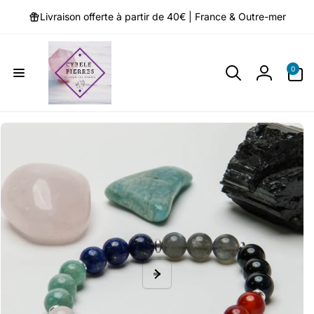
et
passer
Livraison offerte à partir de 40€ | France & Outre-mer
au
contenu
0 article
0
Connexio
Passer aux
informations
produits