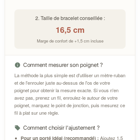
Contactez-moi à l'adresse
info@cybelepierres.fr
dans les 14 jours suivant la
2. Taille de bracelet conseillée :
réception pour toute question ou assistance.
16,5
cm
Si un défaut est constaté, un remplacement ou une
réparation sera proposé selon
les conditions
Marge de confort de +1,5 cm incluse
générales de vente
Sécurité :
Comment mesurer son poignet ?
La méthode la plus simple est d'utiliser un mètre-ruban
et de l'enrouler juste au-dessus de l'os de votre
poignet pour obtenir la mesure exacte. Si vous n'en
avez pas, prenez un fil, enroulez-le autour de votre
poignet, marquez le point de jonction, puis mesurez ce
fil à plat sur une règle.
Comment choisir l'ajustement ?
Pour un porté idéal (recommandé) :
Ajoutez 1,5