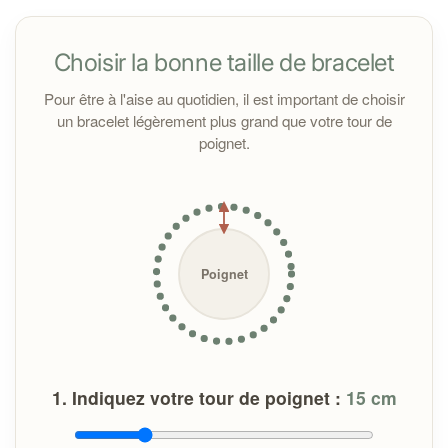
perles dans
ce
tableau
détaillé
.
Choisir la bonne taille de bracelet
Toutes les pierres sont purifiées à la fumée de sauge
avant l’expédition. À la réception, il est conseillé de les
Pour être à l'aise au quotidien, il est important de choisir
nettoyer sous un jet d'eau courante pour les nettoyer
un bracelet légèrement plus grand que votre tour de
si vous en ressentez le besoin.
poignet.
Important :
Poignet
1. Indiquez votre tour de poignet :
15
cm
En cas de problème avec votre bracelet :