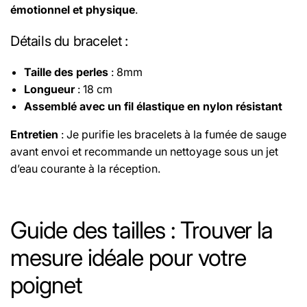
émotionnel et physique
.
Détails du bracelet
:
Taille des perles
: 8mm
Longueur
: 18 cm
Assemblé avec un fil élastique en nylon résistant
Entretien
: Je purifie les bracelets à la fumée de sauge
avant envoi et recommande un nettoyage sous un jet
d’eau courante à la réception.
Le fil utilisé pour les bracelets est un fil élastique
sélectionné pour sa haute résistance, assurant une
Guide des tailles : Trouver la
excellente durabilité.
mesure idéale pour votre
Retrouvez les propriétés de chaque pierre
poignet
sur
cette page.
Retrouvez les origines des pierres des