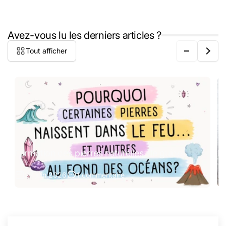
Avez-vous lu les derniers articles ?
Tout afficher
Formation des pierres naturelles : le guide
Pi
27 juin 2026
1 commentaire