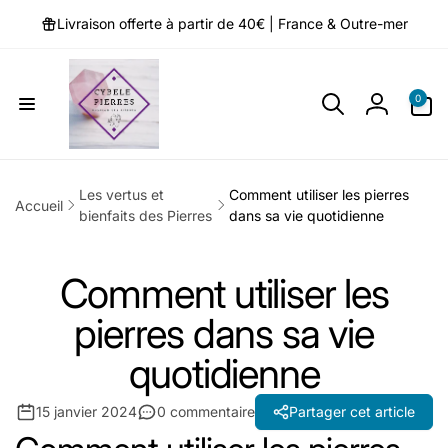
et
passer
Livraison offerte à partir de 40€ | France & Outre-mer
au
contenu
0 article
0
Connexio
Les vertus et
Comment utiliser les pierres
Accueil
bienfaits des Pierres
dans sa vie quotidienne
Comment utiliser les
pierres dans sa vie
quotidienne
15 janvier 2024
0 commentaire
Partager cet article