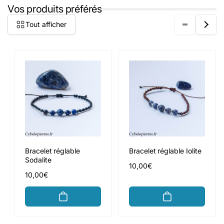
Vos produits préférés
Tout afficher
Bracelet réglable
Bracelet réglable Iolite
Sodalite
Prix
10,00€
Prix
10,00€
habituel
habituel